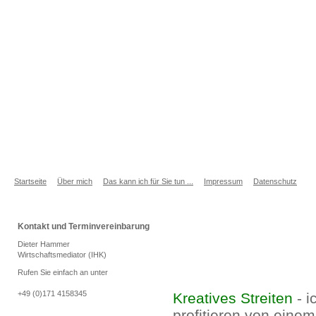
Startseite
Über mich
Das kann ich für Sie tun ...
Impressum
Datenschutz
Kontakt und Terminvereinbarung
Dieter Hammer
Wirtschaftsmediator (IHK)
Rufen Sie einfach an unter
+49 (0)171 4158345
Kreatives Streiten
- 
profitieren von eine