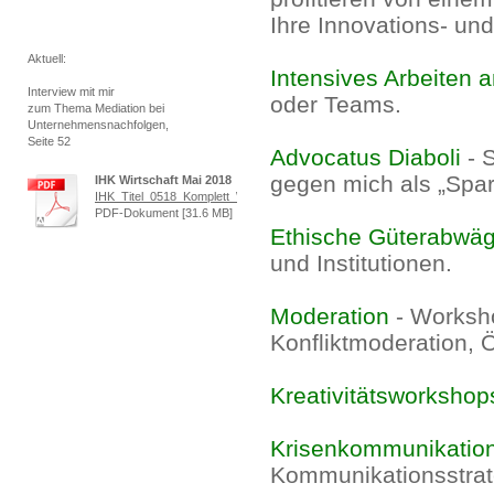
Ihre Innovations- un
Aktuell:
Intensives Arbeiten 
Interview mit mir
oder Teams.
zum Thema Mediation bei
Unternehmensnachfolgen,
Seite 52
Advocatus Diaboli
- 
gegen mich als „Spar
IHK Wirtschaft Mai 2018
IHK_Titel_0518_Komplett_Web.pdf
PDF-Dokument [31.6 MB]
Ethische Güterabwä
und Institutionen.
Moderation
- Worksh
Konfliktmoderation, Öf
Kreativitätsworkshop
Krisenkommunikatio
Kommunikationsstrate